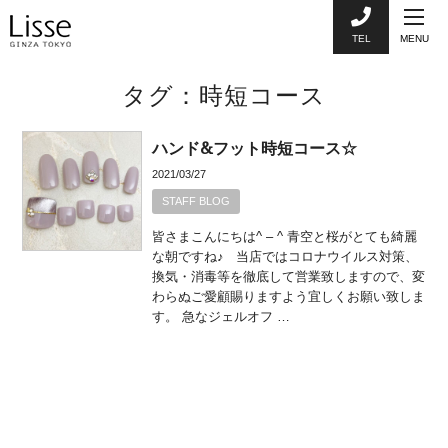
TEL
MENU
タグ：時短コース
ハンド&フット時短コース☆
2021/03/27
STAFF BLOG
皆さまこんにちは^ – ^ 青空と桜がとても綺麗
な朝ですね♪ 当店ではコロナウイルス対策、
換気・消毒等を徹底して営業致しますので、変
わらぬご愛顧賜りますよう宜しくお願い致しま
す。 急なジェルオフ …