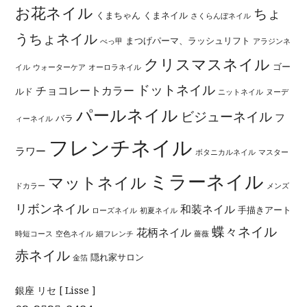
お花ネイル
ちょ
くまちゃん
くまネイル
さくらんぼネイル
うちょネイル
まつげパーマ、ラッシュリフト
べっ甲
アラジンネ
クリスマスネイル
ゴー
イル
ウォーターケア
オーロラネイル
ドットネイル
チョコレートカラー
ルド
ニットネイル
ヌーデ
パールネイル
ビジューネイル
フ
バラ
ィーネイル
フレンチネイル
ラワー
ボタニカルネイル
マスター
ミラーネイル
マットネイル
ドカラー
メンズ
リボンネイル
和装ネイル
手描きアート
ローズネイル
初夏ネイル
蝶々ネイル
花柄ネイル
時短コース
空色ネイル
細フレンチ
薔薇
赤ネイル
隠れ家サロン
金箔
銀座 リセ [ Lisse ]