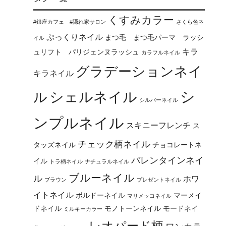
くすみカラー
#銀座カフェ #隠れ家サロン
さくら色ネ
ぷっくりネイル
まつ毛 まつ毛パーマ ラッシ
イル
キラ
ュリフト パリジェンヌラッシュ
カラフルネイル
グラデーションネイ
キラネイル
シ
シェルネイル
ル
シルバーネイル
ンプルネイル
スキニーフレンチ
ス
チェック柄ネイル
タッズネイル
チョコレートネ
バレンタインネイ
イル
トラ柄ネイル
ナチュラルネイル
ブルーネイル
ル
ホワ
ブラウン
プレゼントネイル
イトネイル
ボルドーネイル
マーメイ
マリメッコネイル
ドネイル
モノトーンネイル
モードネイ
ミルキーカラー
レオパード柄