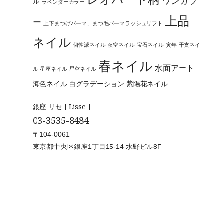
ワンカラ
ル
ラベンダーカラー
上品
ー
上下まつげパーマ、まつ毛パーマラッシュリフト
ネイル
個性派ネイル
夜空ネイル
宝石ネイル
寅年
干支ネイ
春ネイル
水面アート
ル
星座ネイル
星空ネイル
海色ネイル
白グラデーション
紫陽花ネイル
銀座 リセ [ Lisse ]
03-3535-8484
〒104-0061
東京都中央区銀座1丁目15-14 水野ビル8F