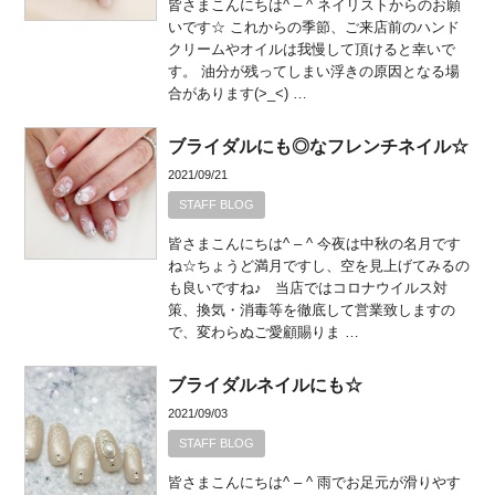
皆さまこんにちは^ – ^ ネイリストからのお願
いです☆ これからの季節、ご来店前のハンド
クリームやオイルは我慢して頂けると幸いで
す。 油分が残ってしまい浮きの原因となる場
合があります(>_<) …
ブライダルにも◎なフレンチネイル☆
2021/09/21
STAFF BLOG
皆さまこんにちは^ – ^ 今夜は中秋の名月です
ね☆ちょうど満月ですし、空を見上げてみるの
も良いですね♪ 当店ではコロナウイルス対
策、換気・消毒等を徹底して営業致しますの
で、変わらぬご愛顧賜りま …
ブライダルネイルにも☆
2021/09/03
STAFF BLOG
皆さまこんにちは^ – ^ 雨でお足元が滑りやす