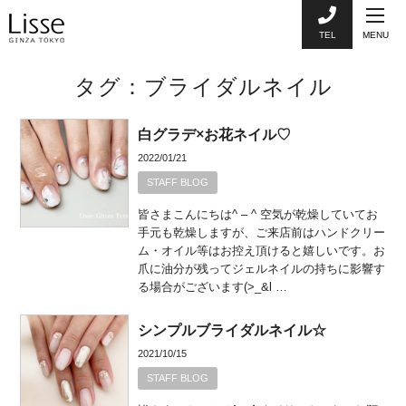
TEL
MENU
タグ：ブライダルネイル
白グラデ×お花ネイル♡
2022/01/21
STAFF BLOG
皆さまこんにちは^ – ^ 空気が乾燥していてお
手元も乾燥しますが、ご来店前はハンドクリー
ム・オイル等はお控え頂けると嬉しいです。お
爪に油分が残ってジェルネイルの持ちに影響す
る場合がございます(>_&l …
シンプルブライダルネイル☆
2021/10/15
STAFF BLOG