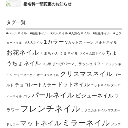
指名料一部変更のお知らせ
タグ一覧
#パールネイル #銀座ネイル #大人ネイル
#天然石ネイル #銀座ネイル #ビジ
1カラー
Vカットストーン
お正月ネイル
ューネイル #大人ネイル
お花ネイル
ちょ
くまちゃん
くまネイル
さくらんぼネイル
うちょネイル
まつげパーマ、ラッシュリフト
べっ甲
アラジンネ
クリスマスネイル
ゴー
イル
ウォーターケア
オーロラネイル
ドットネイル
チョコレートカラー
ルド
ニットネイル
ヌーデ
パールネイル
ビジューネイル
フ
バラ
ィーネイル
フレンチネイル
ラワー
ボタニカルネイル
マスター
ミラーネイル
マットネイル
ドカラー
メンズ