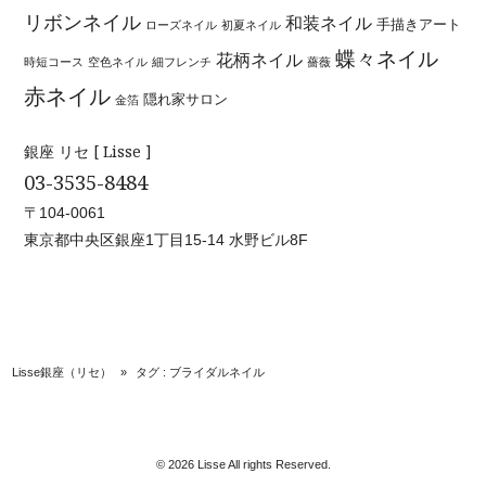
リボンネイル
和装ネイル
手描きアート
ローズネイル
初夏ネイル
蝶々ネイル
花柄ネイル
時短コース
空色ネイル
細フレンチ
薔薇
赤ネイル
隠れ家サロン
金箔
銀座 リセ [ Lisse ]
03-3535-8484
〒104-0061
東京都中央区銀座1丁目15-14 水野ビル8F
Lisse銀座（リセ）
»
タグ : ブライダルネイル
© 2026 Lisse All rights Reserved.