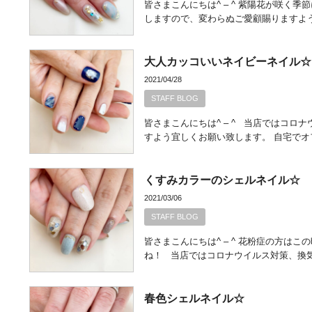
皆さまこんにちは^ – ^ 紫陽花が咲
しますので、変わらぬご愛顧賜りますよう
大人カッコいいネイビーネイル☆
2021/04/28
STAFF BLOG
皆さまこんにちは^ – ^ 当店ではコ
すよう宜しくお願い致します。 自宅でオ
くすみカラーのシェルネイル☆
2021/03/06
STAFF BLOG
皆さまこんにちは^ – ^ 花粉症の方
ね！ 当店ではコロナウイルス対策、換
春色シェルネイル☆