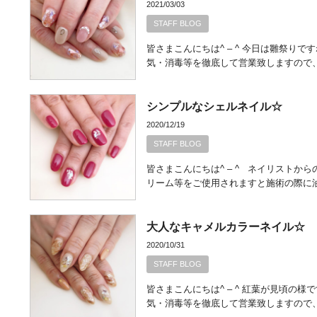
2021/03/03
STAFF BLOG
皆さまこんにちは^ – ^ 今日は雛祭り
気・消毒等を徹底して営業致しますので
シンプルなシェルネイル☆
2020/12/19
STAFF BLOG
皆さまこんにちは^ – ^ ネイリストか
リーム等をご使用されますと施術の際に
大人なキャメルカラーネイル☆
2020/10/31
STAFF BLOG
皆さまこんにちは^ – ^ 紅葉が見頃の
気・消毒等を徹底して営業致しますので