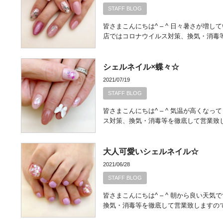
STAFF BLOG
皆さまこんにちは^ – ^ 日々暑さが増
店ではコロナウイルス対策、換気・消毒
シェルネイル×蝶々☆
2021/07/19
STAFF BLOG
皆さまこんにちは^ – ^ 気温が高くな
ス対策、換気・消毒等を徹底して営業致
大人可愛いシェルネイル☆
2021/06/28
STAFF BLOG
皆さまこんにちは^ – ^ 朝から良い天
換気・消毒等を徹底して営業致しますの