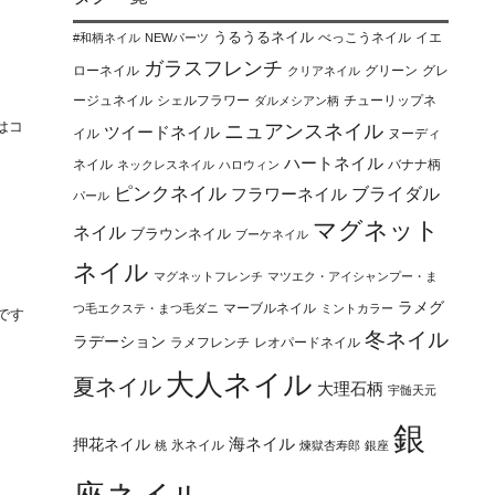
うるうるネイル
べっこうネイル
イエ
#和柄ネイル
NEWパーツ
ガラスフレンチ
ローネイル
グリーン
グレ
クリアネイル
ージュネイル
シェルフラワー
チューリップネ
ダルメシアン柄
はコ
ニュアンスネイル
ツイードネイル
イル
ヌーディ
ハートネイル
ネイル
バナナ柄
ネックレスネイル
ハロウィン
ピンクネイル
ブライダル
フラワーネイル
パール
マグネット
ネイル
ブラウンネイル
ブーケネイル
ネイル
マグネットフレンチ
マツエク・アイシャンプー・ま
ラメグ
マーブルネイル
つ毛エクステ・まつ毛ダニ
ミントカラー
です
冬ネイル
ラデーション
ラメフレンチ
レオパードネイル
大人ネイル
夏ネイル
大理石柄
宇髄天元
銀
海ネイル
押花ネイル
氷ネイル
桃
煉獄杏寿郎
銀座