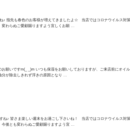
ですね♪ 指先も春色のお客様が増えてきましたよ☆ 当店ではコロナウイルス対
、変わらぬご愛顧賜りますよう宜しくお願 …
らのお願いですm(_ _)m いつも保湿をお願いしておりますが、ご来店前にオイ
油分が除去しきれず浮きの原因となり …
様ですね♪ 皆さま楽しい週末をお過ごし下さいね！ 当店ではコロナウイルス対
、今後とも変わらぬご愛顧賜りますよう宜 …