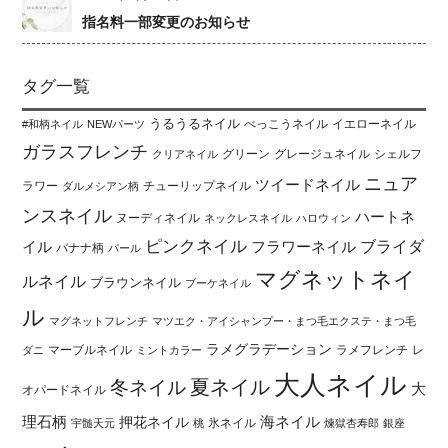
指名料一部変更のお知らせ
タグ一覧
うるうるネイル
べっこうネイル
イエローネイル
#和柄ネイル
NEWパーツ
ガラスフレンチ
グリーン
グレージュネイル
シェルフ
クリアネイル
ニュア
ツイードネイル
ラワー
チューリップネイル
ダルメシアン柄
ンスネイル
ハートネ
ヌーディネイル
ネックレスネイル
ハロウィン
ピンクネイル
ブライダ
イル
フラワーネイル
バナナ柄
パール
マグネットネイ
ルネイル
ブラウンネイル
ブーケネイル
ル
マグネットフレンチ
マツエク・アイシャンプー・まつ毛エクステ・まつ毛
ラメグラデーション
マーブルネイル
ラメフレンチ
レ
ダニ
ミントカラー
大人ネイル
夏ネイル
冬ネイル
大
オパードネイル
海ネイル
理石柄
押花ネイル
氷ネイル
宇髄天元
桃
煉獄杏寿郎
銀座