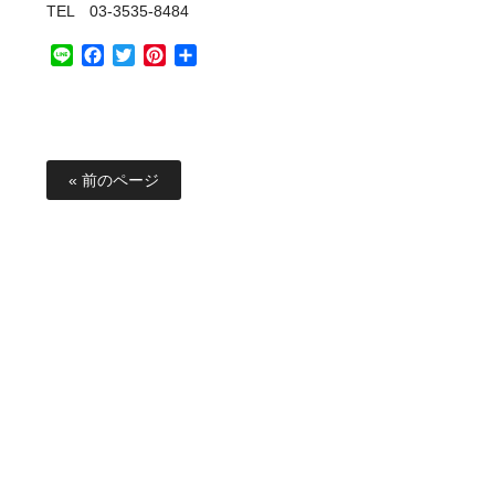
TEL 03-3535-8484
Line
Facebook
Twitter
Pinterest
共
有
« 前のページ