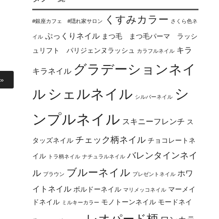
くすみカラー
#銀座カフェ #隠れ家サロン
さくら色ネ
ぷっくりネイル
まつ毛 まつ毛パーマ ラッシ
イル
キラ
ュリフト パリジェンヌラッシュ
カラフルネイル
グラデーションネイ
キラネイル
»
シ
シェルネイル
ル
シルバーネイル
ンプルネイル
スキニーフレンチ
ス
チェック柄ネイル
タッズネイル
チョコレートネ
バレンタインネイ
イル
トラ柄ネイル
ナチュラルネイル
ブルーネイル
ル
ホワ
ブラウン
プレゼントネイル
イトネイル
ボルドーネイル
マーメイ
マリメッコネイル
ドネイル
モノトーンネイル
モードネイ
ミルキーカラー
レオパード柄