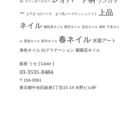
ワンカラ
ル
ラベンダーカラー
上品
ー
上下まつげパーマ、まつ毛パーマラッシュリフト
ネイル
個性派ネイル
夜空ネイル
宝石ネイル
寅年
干支ネイ
春ネイル
水面アート
ル
星座ネイル
星空ネイル
海色ネイル
白グラデーション
紫陽花ネイル
銀座 リセ [ Lisse ]
03-3535-8484
〒104-0061
東京都中央区銀座1丁目15-14 水野ビル8F