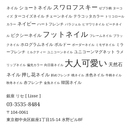
スワロフスキー
ショートネイル
ネイル
ゼブラ柄
ターコ
ターコイズネイル
チェーンネイル
テラコッタカラー
イズ
トリコロール
ネイビー
ハートフレンチ
カラー
パラジェル
ヒマワリネイル
ビーチネイ
フットネイル
ピクシーネイル
ル
フレームネイル
ブラッ
ホログラムネイル
ボルドー
ミラ
クネイル
ボーダーネイル
ミモザネイル
ユニコーンマグネット
ーフレンチ
ラメ
ミルクティー
ユニコーンネイル
大人可愛い
天然石
リップネイル
偏光カラー
向日葵ネイル
ネイル
押し花ネイル
水色ネイル
斜めフレンチ
桃ネイル
牛柄ネイル
韓国ネイル
赤フレンチ
秋冬ネイル
金魚ネイル
銀座 リセ [ Lisse ]
03-3535-8484
〒104-0061
東京都中央区銀座1丁目15-14 水野ビル8F