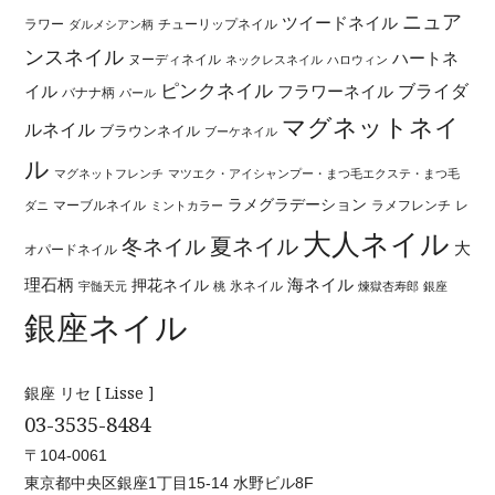
ニュア
ツイードネイル
ラワー
チューリップネイル
ダルメシアン柄
ンスネイル
ハートネ
ヌーディネイル
ネックレスネイル
ハロウィン
ピンクネイル
ブライダ
イル
フラワーネイル
バナナ柄
パール
マグネットネイ
ルネイル
ブラウンネイル
ブーケネイル
ル
マグネットフレンチ
マツエク・アイシャンプー・まつ毛エクステ・まつ毛
ラメグラデーション
マーブルネイル
ラメフレンチ
レ
ダニ
ミントカラー
大人ネイル
夏ネイル
冬ネイル
大
オパードネイル
海ネイル
理石柄
押花ネイル
氷ネイル
宇髄天元
桃
煉獄杏寿郎
銀座
銀座ネイル
銀座 リセ [ Lisse ]
03-3535-8484
〒104-0061
東京都中央区銀座1丁目15-14 水野ビル8F