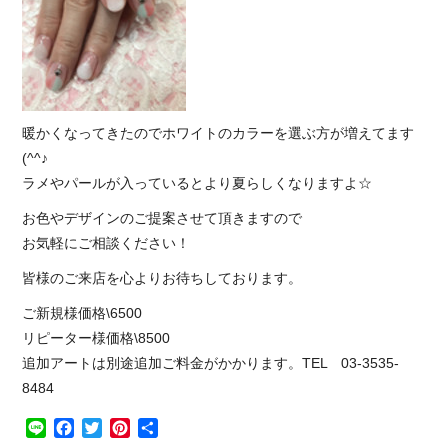
暖かくなってきたのでホワイトのカラーを選ぶ方が増えてます
(^^♪
ラメやパールが入っているとより夏らしくなりますよ☆
お色やデザインのご提案させて頂きますので
お気軽にご相談ください！
皆様のご来店を心よりお待ちしております。
ご新規様価格\6500
リピーター様価格\8500
追加アートは別途追加ご料金がかかります。TEL 03-3535-
8484
Line
Facebook
Twitter
Pinterest
共
有