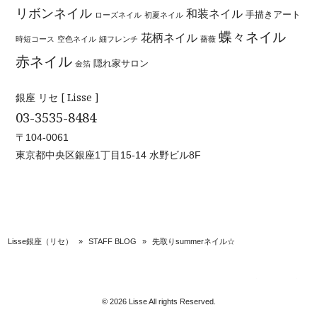
リボンネイル
和装ネイル
手描きアート
ローズネイル
初夏ネイル
蝶々ネイル
花柄ネイル
時短コース
空色ネイル
細フレンチ
薔薇
赤ネイル
隠れ家サロン
金箔
銀座 リセ [ Lisse ]
03-3535-8484
〒104-0061
東京都中央区銀座1丁目15-14 水野ビル8F
Lisse銀座（リセ）
»
STAFF BLOG
»
先取りsummerネイル☆
© 2026 Lisse All rights Reserved.