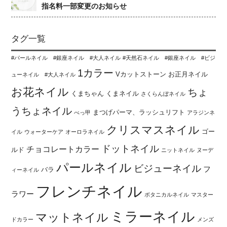
指名料一部変更のお知らせ
タグ一覧
#パールネイル #銀座ネイル #大人ネイル
#天然石ネイル #銀座ネイル #ビジ
1カラー
Vカットストーン
お正月ネイル
ューネイル #大人ネイル
お花ネイル
ちょ
くまちゃん
くまネイル
さくらんぼネイル
うちょネイル
まつげパーマ、ラッシュリフト
べっ甲
アラジンネ
クリスマスネイル
ゴー
イル
ウォーターケア
オーロラネイル
ドットネイル
チョコレートカラー
ルド
ニットネイル
ヌーデ
パールネイル
ビジューネイル
フ
バラ
ィーネイル
フレンチネイル
ラワー
ボタニカルネイル
マスター
ミラーネイル
マットネイル
ドカラー
メンズ