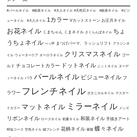
#パールネイル #銀座ネイル #大人ネイル
#天然石ネイル #銀座ネイル #ビジ
1カラー
Vカットストーン
お正月ネイル
ューネイル #大人ネイル
お花ネイル
ちょ
くまちゃん
くまネイル
さくらんぼネイル
うちょネイル
まつげパーマ、ラッシュリフト
べっ甲
アラジンネ
クリスマスネイル
ゴー
イル
ウォーターケア
オーロラネイル
ドットネイル
チョコレートカラー
ルド
ニットネイル
ヌーデ
パールネイル
ビジューネイル
フ
バラ
ィーネイル
フレンチネイル
ラワー
ボタニカルネイル
マスター
ミラーネイル
マットネイル
ドカラー
メンズ
リボンネイル
和装ネイル
手描きアート
ローズネイル
初夏ネイル
蝶々ネイル
花柄ネイル
時短コース
空色ネイル
細フレンチ
薔薇