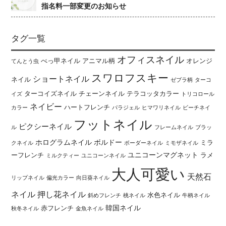
指名料一部変更のお知らせ
タグ一覧
オフィスネイル
べっ甲ネイル
アニマル柄
オレンジ
てんとう虫
スワロフスキー
ショートネイル
ネイル
ゼブラ柄
ターコ
ターコイズネイル
チェーンネイル
テラコッタカラー
イズ
トリコロール
ネイビー
ハートフレンチ
カラー
パラジェル
ヒマワリネイル
ビーチネイ
フットネイル
ピクシーネイル
ル
フレームネイル
ブラッ
ホログラムネイル
ボルドー
ミラ
クネイル
ボーダーネイル
ミモザネイル
ユニコーンマグネット
ーフレンチ
ラメ
ミルクティー
ユニコーンネイル
大人可愛い
天然石
リップネイル
偏光カラー
向日葵ネイル
ネイル
押し花ネイル
水色ネイル
斜めフレンチ
桃ネイル
牛柄ネイル
韓国ネイル
赤フレンチ
秋冬ネイル
金魚ネイル