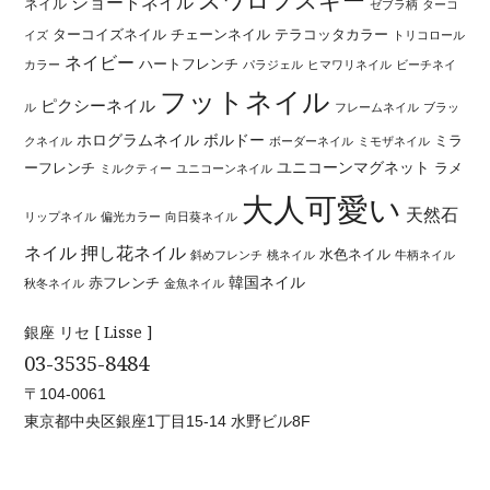
スワロフスキー
ショートネイル
ネイル
ゼブラ柄
ターコ
ターコイズネイル
チェーンネイル
テラコッタカラー
イズ
トリコロール
ネイビー
ハートフレンチ
カラー
パラジェル
ヒマワリネイル
ビーチネイ
フットネイル
ピクシーネイル
ル
フレームネイル
ブラッ
ホログラムネイル
ボルドー
ミラ
クネイル
ボーダーネイル
ミモザネイル
ユニコーンマグネット
ーフレンチ
ラメ
ミルクティー
ユニコーンネイル
大人可愛い
天然石
リップネイル
偏光カラー
向日葵ネイル
ネイル
押し花ネイル
水色ネイル
斜めフレンチ
桃ネイル
牛柄ネイル
韓国ネイル
赤フレンチ
秋冬ネイル
金魚ネイル
銀座 リセ [ Lisse ]
03-3535-8484
〒104-0061
東京都中央区銀座1丁目15-14 水野ビル8F