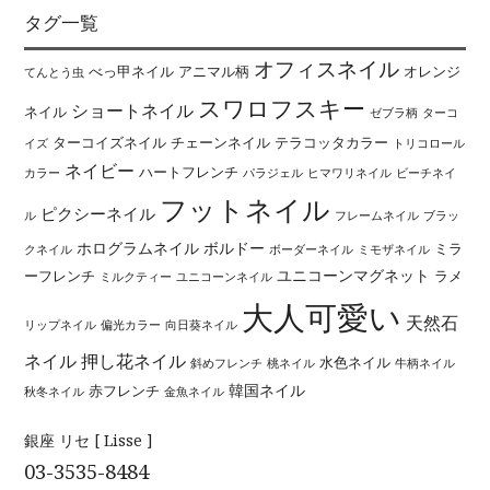
タグ一覧
オフィスネイル
べっ甲ネイル
アニマル柄
オレンジ
てんとう虫
スワロフスキー
ショートネイル
ネイル
ゼブラ柄
ターコ
ターコイズネイル
チェーンネイル
テラコッタカラー
イズ
トリコロール
ネイビー
ハートフレンチ
カラー
パラジェル
ヒマワリネイル
ビーチネイ
フットネイル
ピクシーネイル
ル
フレームネイル
ブラッ
ホログラムネイル
ボルドー
ミラ
クネイル
ボーダーネイル
ミモザネイル
ユニコーンマグネット
ーフレンチ
ラメ
ミルクティー
ユニコーンネイル
大人可愛い
天然石
リップネイル
偏光カラー
向日葵ネイル
ネイル
押し花ネイル
水色ネイル
斜めフレンチ
桃ネイル
牛柄ネイル
韓国ネイル
赤フレンチ
秋冬ネイル
金魚ネイル
銀座 リセ [ Lisse ]
03-3535-8484