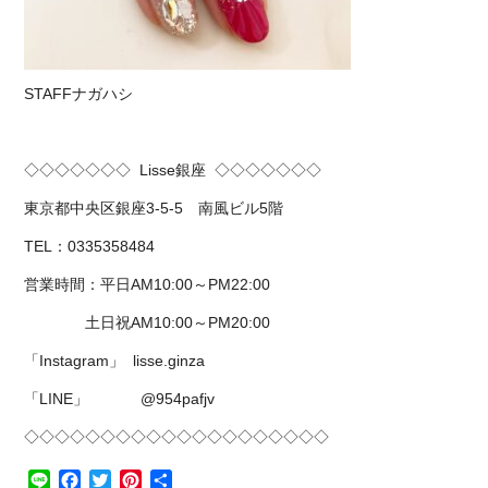
STAFFナガハシ
◇◇◇◇◇◇◇
Lisse
銀座
◇◇◇◇◇◇◇
東京都中央区銀座
3-5-5
南風ビル
5
階
TEL
：
0335358484
営業時間：平日
AM10:00
～
PM22:00
土日祝
AM10:00
～
PM20:00
「
Instagram
」
lisse.ginza
「
LINE
」
@954pafjv
◇◇◇◇◇◇◇◇◇◇◇◇◇◇◇◇◇◇◇◇
Line
Facebook
Twitter
Pinterest
共