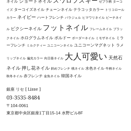
スワロフスキー
ショートネイル
ネイル
ゼブラ柄
ターコ
ターコイズネイル
チェーンネイル
テラコッタカラー
イズ
トリコロール
ネイビー
ハートフレンチ
カラー
パラジェル
ヒマワリネイル
ビーチネイ
フットネイル
ピクシーネイル
ル
フレームネイル
ブラッ
ホログラムネイル
ボルドー
ミラ
クネイル
ボーダーネイル
ミモザネイル
ユニコーンマグネット
ーフレンチ
ラメ
ミルクティー
ユニコーンネイル
大人可愛い
天然石
リップネイル
偏光カラー
向日葵ネイル
ネイル
押し花ネイル
水色ネイル
斜めフレンチ
桃ネイル
牛柄ネイル
韓国ネイル
赤フレンチ
秋冬ネイル
金魚ネイル
銀座 リセ [ Lisse ]
03-3535-8484
〒104-0061
東京都中央区銀座1丁目15-14 水野ビル8F