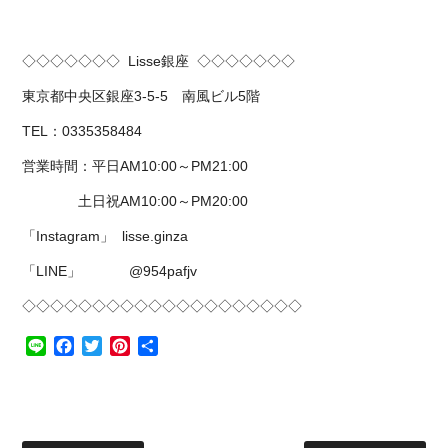
◇◇◇◇◇◇◇
Lisse
銀座
◇◇◇◇◇◇◇
東京都中央区銀座
3-5-5
南風ビル
5
階
TEL
：
0335358484
営業時間：平日
AM10:00
～
PM21:00
土日祝
AM10:00
～
PM20:00
「
Instagram
」
lisse.ginza
「
LINE
」
@954pafjv
◇◇◇◇◇◇◇◇◇◇◇◇◇◇◇◇◇◇◇◇
Line
Facebook
Twitter
Pinterest
共
有