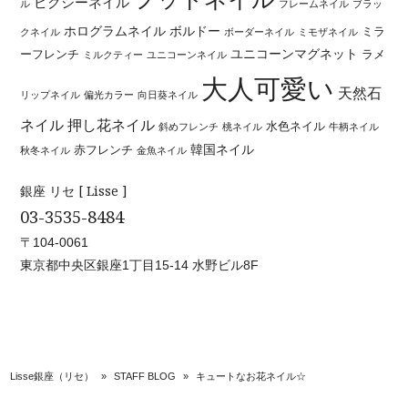
ピクシーネイル
ル
フレームネイル
ブラッ
ホログラムネイル
ボルドー
ミラ
クネイル
ボーダーネイル
ミモザネイル
ユニコーンマグネット
ーフレンチ
ラメ
ミルクティー
ユニコーンネイル
大人可愛い
天然石
リップネイル
偏光カラー
向日葵ネイル
ネイル
押し花ネイル
水色ネイル
斜めフレンチ
桃ネイル
牛柄ネイル
韓国ネイル
赤フレンチ
秋冬ネイル
金魚ネイル
銀座 リセ [ Lisse ]
03-3535-8484
〒104-0061
東京都中央区銀座1丁目15-14 水野ビル8F
Lisse銀座（リセ）
»
STAFF BLOG
»
キュートなお花ネイル☆