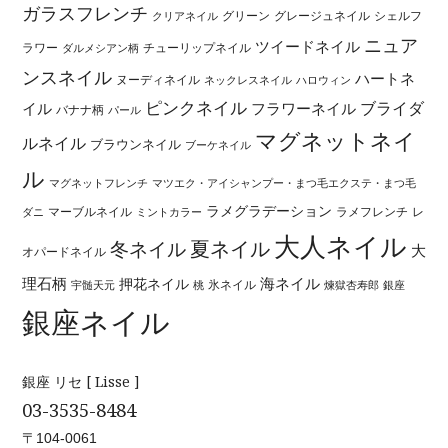
ガラスフレンチ
グリーン
グレージュネイル
シェルフ
クリアネイル
ニュア
ツイードネイル
ラワー
チューリップネイル
ダルメシアン柄
ンスネイル
ハートネ
ヌーディネイル
ネックレスネイル
ハロウィン
ピンクネイル
ブライダ
イル
フラワーネイル
バナナ柄
パール
マグネットネイ
ルネイル
ブラウンネイル
ブーケネイル
ル
マグネットフレンチ
マツエク・アイシャンプー・まつ毛エクステ・まつ毛
ラメグラデーション
マーブルネイル
ラメフレンチ
レ
ダニ
ミントカラー
大人ネイル
夏ネイル
冬ネイル
大
オパードネイル
海ネイル
理石柄
押花ネイル
氷ネイル
宇髄天元
桃
煉獄杏寿郎
銀座
銀座ネイル
銀座 リセ [ Lisse ]
03-3535-8484
〒104-0061