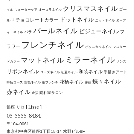
クリスマスネイル
ゴー
イル
ウォーターケア
オーロラネイル
ドットネイル
チョコレートカラー
ルド
ニットネイル
ヌーデ
パールネイル
ビジューネイル
フ
バラ
ィーネイル
フレンチネイル
ラワー
ボタニカルネイル
マスター
ミラーネイル
マットネイル
ドカラー
メンズ
リボンネイル
和装ネイル
手描きアート
ローズネイル
初夏ネイル
蝶々ネイル
花柄ネイル
時短コース
空色ネイル
細フレンチ
薔薇
赤ネイル
隠れ家サロン
金箔
銀座 リセ [ Lisse ]
03-3535-8484
〒104-0061
東京都中央区銀座1丁目15-14 水野ビル8F