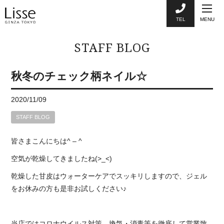
TEL
MENU
STAFF BLOG
秋冬のチェック柄ネイル☆
2020/11/09
STAFF BLOG
皆さまこんにちは
^ – ^
空気が乾燥してきましたね
(>_<)
乾燥した甘皮はウォーターケアでスッキリしますので、ジェル
をお休みの方も是非お試しください♪
当店ではコロナウイルス対策、換気・消毒等を徹底して営業致