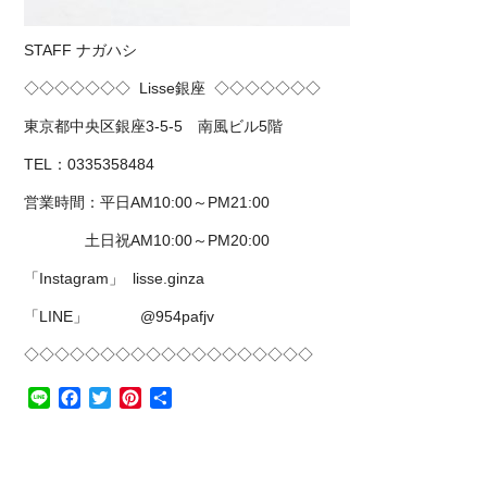
STAFF ナガハシ
◇◇◇◇◇◇◇
Lisse
銀座
◇◇◇◇◇◇◇
東京都中央区銀座
3-5-5
南風ビル
5
階
TEL
：
0335358484
営業時間：平日
AM10:00
～
PM21:00
土日祝
AM10:00
～
PM20:00
「
Instagram
」
lisse.ginza
「
LINE
」
@954pafjv
◇◇◇◇◇◇◇◇◇◇◇◇◇◇◇◇◇◇◇
Line
Facebook
Twitter
Pinterest
共
有